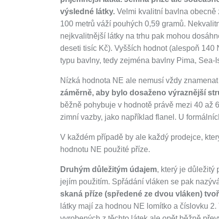
výsledné látky.
Velmi kvalitní bavlna obecně 
100 metrů váží pouhých 0,59 gramů. Nekvalit
nejkvalitnější látky na trhu pak mohou dosáh
deseti tisíc Kč). Vyšších hodnot (alespoň 140
typu bavlny, tedy zejména bavlny Pima, Sea-
Nízká hodnota NE ale nemusí vždy znamenat n
záměrně, aby bylo dosaženo výraznější stru
běžně pohybuje v hodnotě právě mezi 40 až 60
zimní vazby, jako například flanel. U formáln
V každém případě by ale každý prodejce, který 
hodnotu NE použité příze.
Druhým důležitým údajem
, který je důležitý
jejím použitím. Spřádání vláken se pak nazývá
skaná příze (spředené ze dvou vláken) tvoř
látky mají za hodnou NE lomítko a číslovku 2.
vyrobených z těchto látek ale opět běžně převy