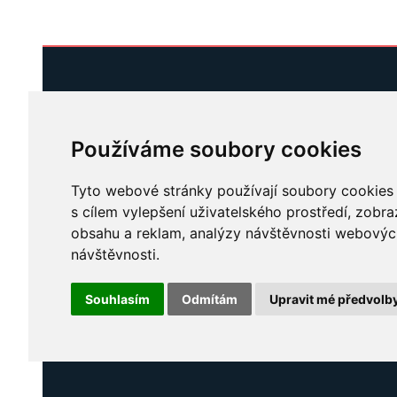
Používáme soubory cookies
+420 724 432 22
hello@bespoken.c
Tyto webové stránky používají soubory cookies a
s cílem vylepšení uživatelského prostředí, zobr
instagra
obsahu a reklam, analýzy návštěvnosti webových 
kompletní kontak
návštěvnosti.
Souhlasím
Odmítám
Upravit mé předvolb
© 2026 bespoken.cz