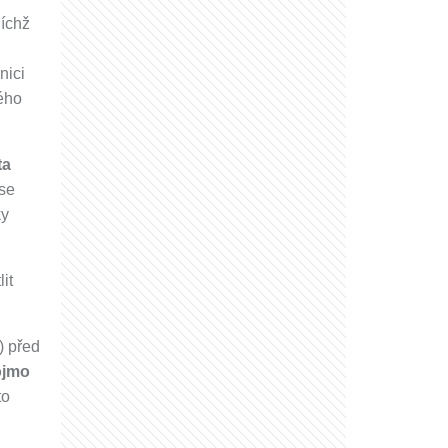
jíchž
nici
ného
ta
 se
ky
it
) před
ojmo
to