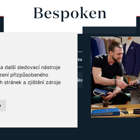
3
Pánský konfigurátor
z
 další sledovací nástroje
azení přizpůsobeného
m
Dámský konfigurátor
stránek a zjištění zdroje
t
y