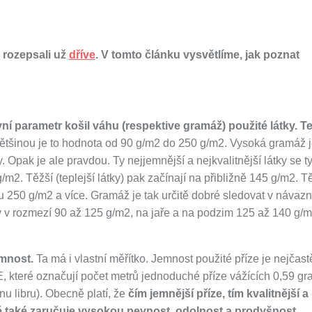
 rozepsali už
dříve
. V tomto článku vysvětlíme, jak poznat
ní parametr košil váhu (respektive gramáž) použité látky. T
tšinou je to hodnota od 90 g/m2 do 250 g/m2. Vysoká gramáž 
Opak je ale pravdou. Ty nejjemnější a nejkvalitnější látky se t
/m2. Těžší (teplejší látky) pak začínají na přibližně 145 g/m2. 
u 250 g/m2 a více. Gramáž je tak určitě dobré sledovat v návazn
tky v rozmezí 90 až 125 g/m2, na jaře a na podzim 125 až 140 g/m
emnost.
Ta má i vlastní měřítko. Jemnost použité příze je nejčastě
E, které označují počet metrů jednoduché příze vážících 0,59 g
u libru). Obecně platí, že
čím jemnější příze, tím kvalitnější a
ně také zaručuje vysokou pevnost, odolnost a prodyšnost