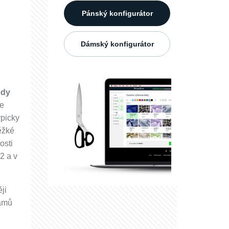
Pánský konfigurátor
Dámský konfigurátor
edy
je
ypicky
Těžké
osti
2 a v
ji
ramů