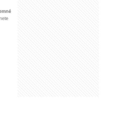
 jemné
nete