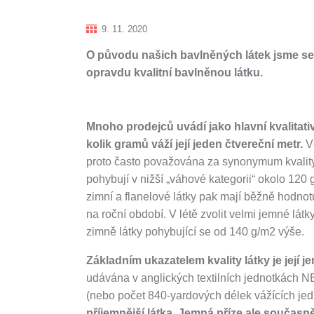
9. 11. 2020
O původu našich bavlněných látek jsme se
opravdu kvalitní bavlněnou látku.
Mnoho prodejců uvádí jako hlavní kvalitativ
kolik gramů váží její jeden čtvereční metr.
Vě
proto často považována za synonymum kvality. 
pohybují v nižší „váhové kategorii“ okolo 120 g
zimní a flanelové látky pak mají běžně hodnot
na roční období. V létě zvolit velmi jemné lá
zimně látky pohybující se od 140 g/m2 výše.
Základním ukazatelem kvality látky je její j
udávána v anglických textilních jednotkách N
(nebo počet 840-yardových délek vážících jedn
příjemnější látka. Jemná příze ale součas