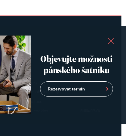
O nás
Objevujte možnosti
Otázky
pánského šatníku
Blog
Obchodní podmínky
Rezervovat termín
Zásady ochrany osobních údajů
Individuální konzultace
Upravit nastavení cookies