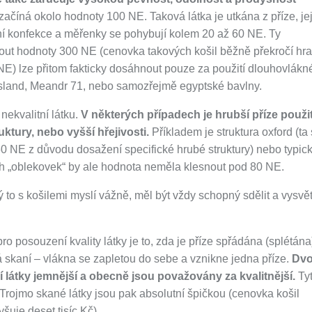
začíná okolo hodnoty 100 NE. Taková látka je utkána z příze, je
ní konfekce a měřenky se pohybují kolem 20 až 60 NE. Ty
nout hodnoty 300 NE (cenovka takových košil běžně překročí hra
 NE) lze přitom fakticky dosáhnout pouze za použití dlouhovlák
Island, Meandr 71, nebo samozřejmě egyptské bavlny.
ekvalitní látku.
V některých případech je hrubší příze použi
ktury, nebo vyšší hřejivosti.
Příkladem je struktura oxford (ta
 NE z důvodu dosažení specifické hrubé struktury) nebo typic
ích „oblekovek“ by ale hodnota neměla klesnout pod 80 NE.
to s košilemi myslí vážně, měl být vždy schopný sdělit a vysvětl
 pro posouzení kvality látky je to, zda je příze spřádána (splétána
 skaní – vlákna se zapletou do sebe a vznikne jedna příze.
Dv
í látky jemnější a obecně jsou považovány za kvalitnější.
Ty
 Trojmo skané látky jsou pak absolutní špičkou (cenovka košil
šuje deset tisíc Kč).