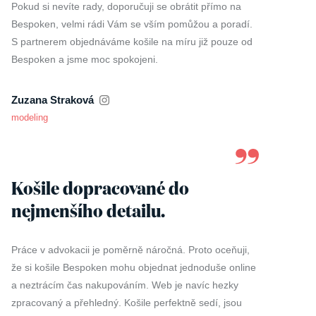
Pokud si nevíte rady, doporučuji se obrátit přímo na
Bespoken, velmi rádi Vám se vším pomůžou a poradí.
M
S partnerem objednáváme košile na míru již pouze od
po
Bespoken a jsme moc spokojeni.
Zuzana Straková
modeling
N
d
Košile dopracované do
nejmenšího detailu.
Sk
na
Práce v advokacii je poměrně náročná. Proto oceňuji,
oc
že si košile Bespoken mohu objednat jednoduše online
a neztrácím čas nakupováním. Web je navíc hezky
De
zpracovaný a přehledný. Košile perfektně sedí, jsou
fa