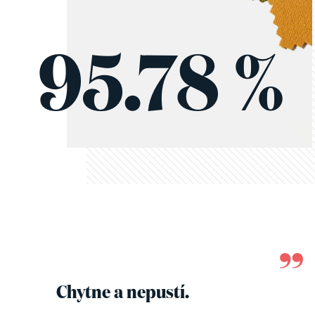
95.78 %
Chytne a nepustí.