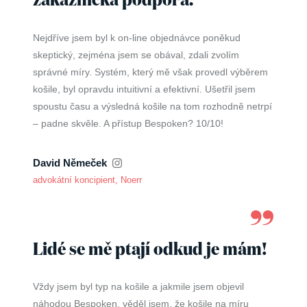
zákaznická podpora.
Nejdříve jsem byl k on-line objednávce poněkud
skeptický, zejména jsem se obával, zdali zvolím
správné míry. Systém, který mě však provedl výběrem
košile, byl opravdu intuitivní a efektivní. Ušetřil jsem
spoustu času a výsledná košile na tom rozhodně netrpí
– padne skvěle. A přístup Bespoken? 10/10!
David Němeček
advokátní koncipient, Noerr
Lidé se mě ptají odkud je mám!
Vždy jsem byl typ na košile a jakmile jsem objevil
náhodou Bespoken, věděl jsem, že košile na míru