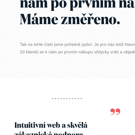
nám po prvním ná
Máme změřeno.
Tak na tohle číslo jsme pořádně pyšní. Je pro nás totiž hla
10 klientů se k nám po prvním nákupu vždycky vrátí a objedná
Intuitivní web a skvělá