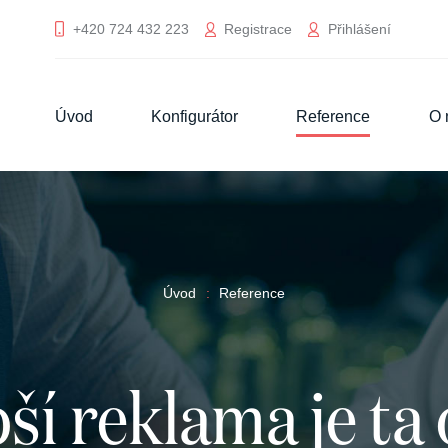
Registrace
Přihlášení
+420 724 432 223
Úvod
Konfigurátor
Reference
O 
Úvod
Reference
ší reklama je ta