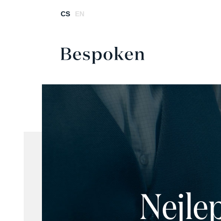
CS
EN
Nejlep