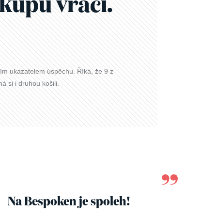
kupu vrací.
vním ukazatelem úspěchu. Říká, že 9 z
 si i druhou košili.
Na Bespoken je spoleh!
U