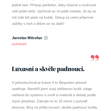
jedině tam. Přístup perfektní, látky úžasné a možnosti
ušití ještě větší. Upřímně se mi ještě nestalo, že by se
mě tolik lidí ptalo na košile. Dekuji za velmi příjemné
zážitky v nich a těším se na další!
Jaroslav Mitrofan
podnikatel
Luxusní a skvěle padnoucí.
V jednoduchosti je krása! A to Bespoken přesně
vystihuje. Naměřil jsem svoji oblíbenou košili, údaje
naházel do systému a zvolil si materiál a detaily podle
mých představ. Zabralo mi to 10 minut z pohodlí
domova. Brzy mi přišla luxusní, skvěle padnoucí košile,