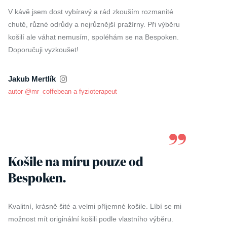
V kávě jsem dost vybíravý a rád zkouším rozmanité
Ko
chutě, různé odrůdy a nejrůznější pražírny. Při výběru
vy
košilí ale váhat nemusím, spoléhám se na Bespoken.
má
Doporučuji vyzkoušet!
Z
Jakub Mertlík
pr
autor @mr_coffebean a fyzioterapeut
Košile na míru pouze od
T
Bespoken.
Vy
ob
Kvalitní, krásně šité a velmi příjemné košile. Líbí se mi
kv
možnost mít originální košili podle vlastního výběru.